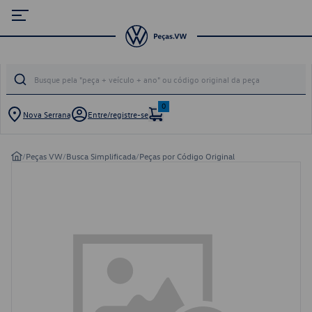
0
Nova Serrana
Entre/registre-se
/
Peças VW
/
Busca Simplificada
/
Peças por Código Original