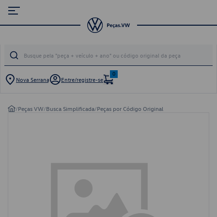
0
Nova Serrana
Entre/registre-se
/
Peças VW
/
Busca Simplificada
/
Peças por Código Original