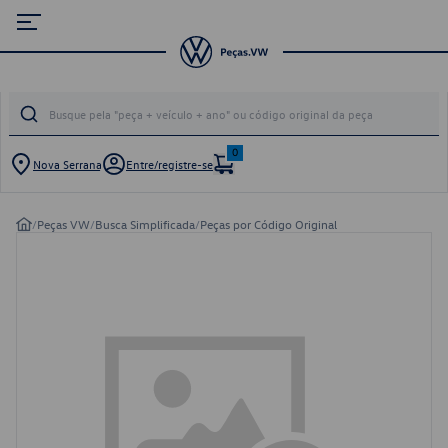
0
Nova Serrana
Entre/registre-se
/
Peças VW
/
Busca Simplificada
/
Peças por Código Original