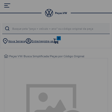
0
Nova Serrana
Entre/registre-se
/
Peças VW
/
Busca Simplificada
/
Peças por Código Original