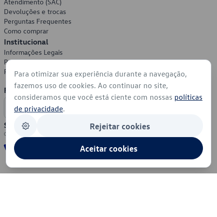
Atendimento (SAC)
Devoluções e trocas
Perguntas Frequentes
Como comprar
Institucional
Informações Legais
Política de Privacidade
Política de Cookies
Para otimizar sua experiência durante a navegação,
fazemos uso de cookies. Ao continuar no site,
Formas de Pagamento
consideramos que você está ciente com nossas
políticas
de privacidade
.
Segurança
Rejeitar cookies
Aceitar cookies
© 2026 - Volkswagen do Brasil - Todos os direitos reservados