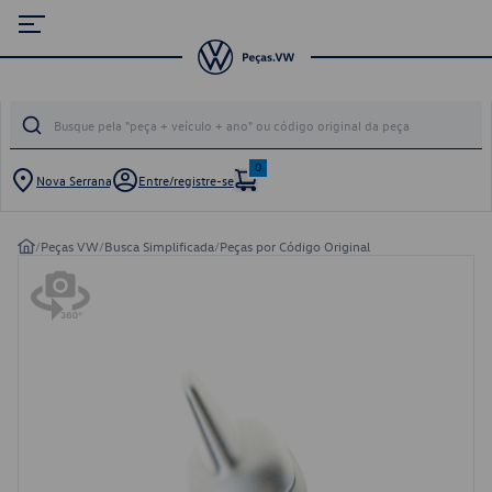
0
Nova Serrana
Entre/registre-se
/
Peças VW
/
Busca Simplificada
/
Peças por Código Original