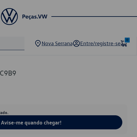
0
Nova Serrana
Entre/registre-se
3C9B9
tado.
Avise-me quando chegar!