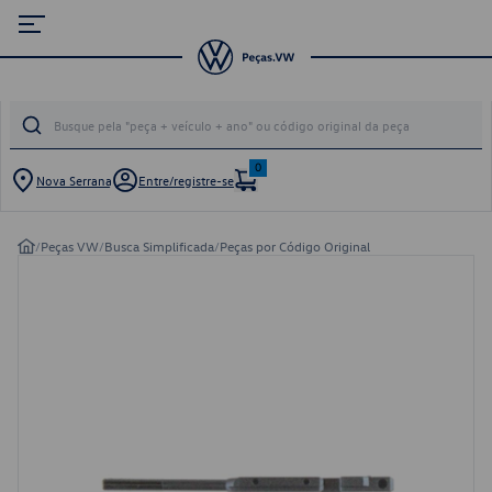
0
Nova Serrana
Entre/registre-se
/
Peças VW
/
Busca Simplificada
/
Peças por Código Original