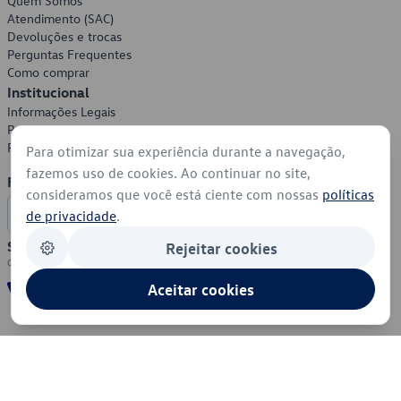
Quem Somos
Atendimento (SAC)
Devoluções e trocas
Perguntas Frequentes
Como comprar
Institucional
Informações Legais
Política de Privacidade
Política de Cookies
Para otimizar sua experiência durante a navegação,
fazemos uso de cookies. Ao continuar no site,
Formas de Pagamento
consideramos que você está ciente com nossas
políticas
de privacidade
.
Segurança
Rejeitar cookies
Aceitar cookies
© 2026 - Volkswagen do Brasil - Todos os direitos reservados