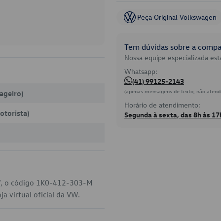
Peça Original Volkswagen
Tem dúvidas sobre a compat
Nossa equipe especializada está
Whatsapp:
(41) 99125-2143
(apenas mensagens de texto, não atend
sageiro)
Horário de atendimento:
otorista)
Segunda à sexta, das 8h às 17
W, o código 1K0-412-303-M
a virtual oficial da VW.