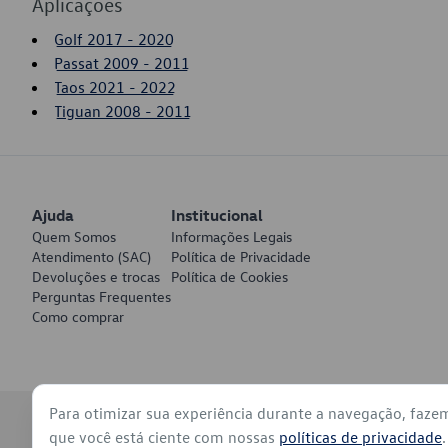
Aplicações
Golf 2017 - 2020
Passat 2009 - 2011
Taos 2021 - 2022
Tiguan 2008 - 2011
Ajuda
Institucional
Quem Somos
Informações Legais
Atendimento (SAC)
Política de Privacidade
Devoluções e trocas
Política de Cookies
Perguntas Frequentes
Como comprar
Para otimizar sua experiência durante a navegação, faze
© 2026 - Volkswagen do Brasil - Todos os direitos reservados
que você está ciente com nossas
políticas de privacidade
.