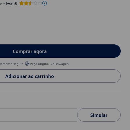
por:
Itacuã
Comprar agora
•
gamento seguro
Peça original Volkswagen
Adicionar ao carrinho
Simular