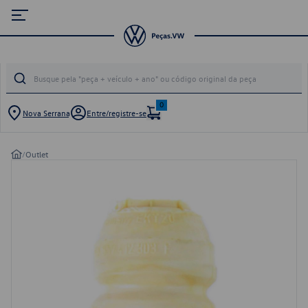
0
Nova Serrana
Entre/registre-se
/
Outlet