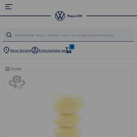
0
Nova Serrana
Entre/registre-se
/
Outlet