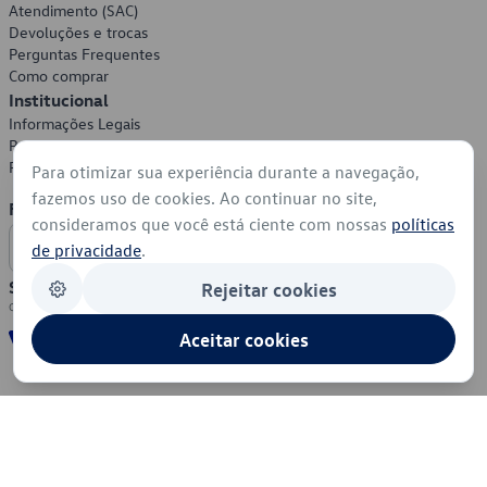
Atendimento (SAC)
Devoluções e trocas
Perguntas Frequentes
Como comprar
Institucional
Informações Legais
Política de Privacidade
Política de Cookies
Para otimizar sua experiência durante a navegação,
fazemos uso de cookies. Ao continuar no site,
Formas de Pagamento
consideramos que você está ciente com nossas
políticas
de privacidade
.
Segurança
Rejeitar cookies
Aceitar cookies
© 2026 - Volkswagen do Brasil - Todos os direitos reservados