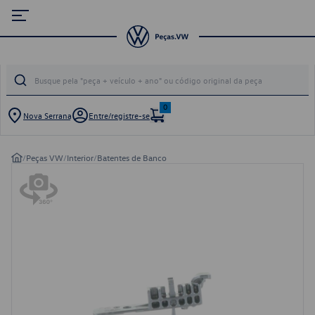
0
Nova Serrana
Entre/registre-se
/
Peças VW
/
Interior
/
Batentes de Banco