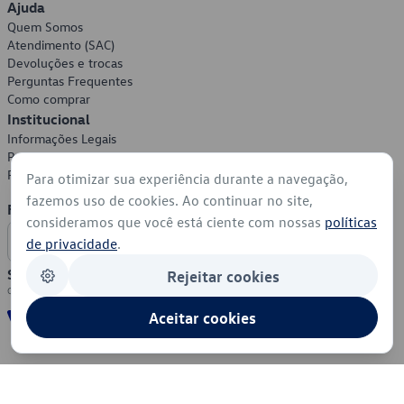
Ajuda
Quem Somos
Atendimento (SAC)
Devoluções e trocas
Perguntas Frequentes
Como comprar
Institucional
Informações Legais
Política de Privacidade
Política de Cookies
Para otimizar sua experiência durante a navegação,
fazemos uso de cookies. Ao continuar no site,
Formas de Pagamento
consideramos que você está ciente com nossas
políticas
de privacidade
.
Segurança
Rejeitar cookies
Aceitar cookies