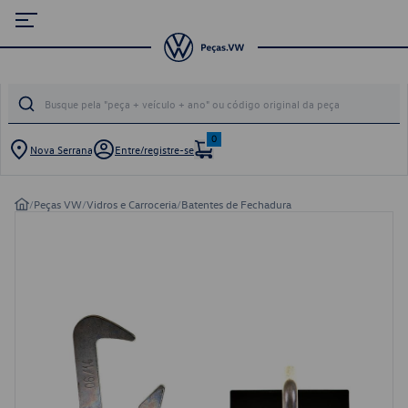
0
Nova Serrana
Entre/registre-se
/
Peças VW
/
Vidros e Carroceria
/
Batentes de Fechadura