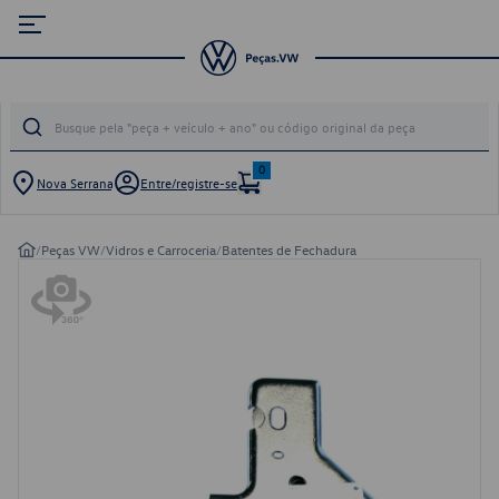
0
Nova Serrana
Entre/registre-se
/
Peças VW
/
Vidros e Carroceria
/
Batentes de Fechadura