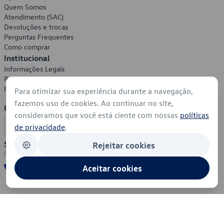
Quem Somos
Atendimento (SAC)
Devoluções e trocas
Perguntas Frequentes
Como comprar
Institucional
Informações Legais
Política de Privacidade
Política de Cookies
Para otimizar sua experiência durante a navegação,
fazemos uso de cookies. Ao continuar no site,
Formas de Pagamento
consideramos que você está ciente com nossas
políticas
de privacidade
.
Segurança
Rejeitar cookies
Aceitar cookies
© 2026 - Volkswagen do Brasil - Todos os direitos reservados