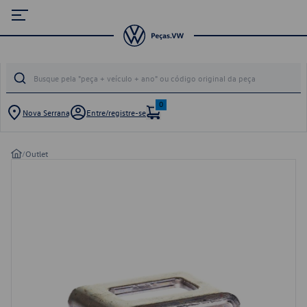
0
Nova Serrana
Entre/registre-se
/
Outlet