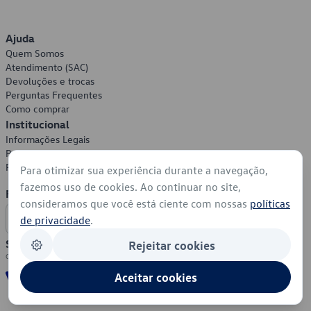
Ajuda
Quem Somos
Atendimento (SAC)
Devoluções e trocas
Perguntas Frequentes
Como comprar
Institucional
Informações Legais
Política de Privacidade
Política de Cookies
Para otimizar sua experiência durante a navegação,
fazemos uso de cookies. Ao continuar no site,
Formas de Pagamento
consideramos que você está ciente com nossas
políticas
de privacidade
.
Segurança
Rejeitar cookies
Aceitar cookies