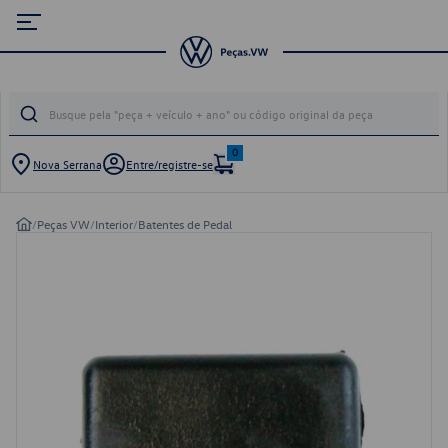
0
Nova Serrana
Entre/registre-se
/
Peças VW
/
Interior
/
Batentes de Pedal