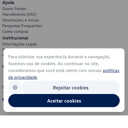
Ajuda
Quem Somos
Atendimento (SAC)
Devoluções e trocas
Perguntas Frequentes
Como comprar
Institucional
Informações Legais
Política de Privacidade
Política de Cookies
Para otimizar sua experiência durante a navegação,
fazemos uso de cookies. Ao continuar no site,
Formas de Pagamento
consideramos que você está ciente com nossas
políticas
de privacidade
.
Segurança
Rejeitar cookies
Aceitar cookies