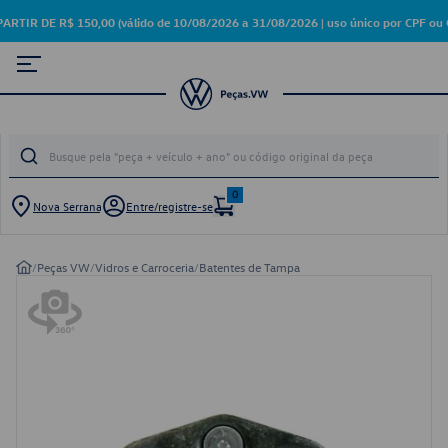
 DE R$ 150,00 (válido de 10/08/2026 a 31/08/2026 | uso único por CPF ou 
0
Nova Serrana
Entre/registre-se
/
Peças VW
/
Vidros e Carroceria
/
Batentes de Tampa