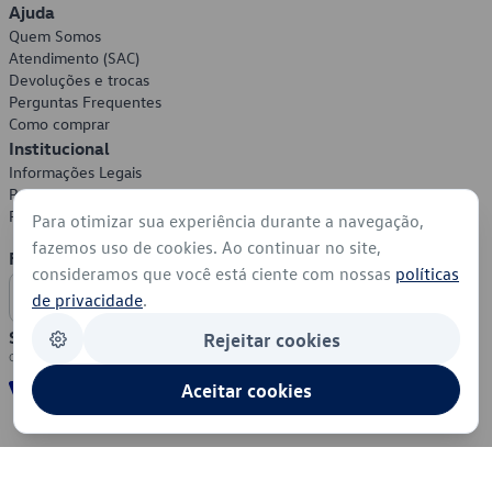
Ajuda
Quem Somos
Atendimento (SAC)
Devoluções e trocas
Perguntas Frequentes
Como comprar
Institucional
Informações Legais
Política de Privacidade
Política de Cookies
Para otimizar sua experiência durante a navegação,
fazemos uso de cookies. Ao continuar no site,
Formas de Pagamento
consideramos que você está ciente com nossas
políticas
de privacidade
.
Segurança
Rejeitar cookies
Aceitar cookies