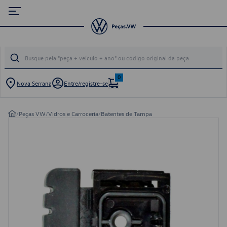
0
Nova Serrana
Entre/registre-se
/
Peças VW
/
Vidros e Carroceria
/
Batentes de Tampa