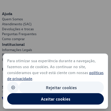
Ajuda
Quem Somos
Atendimento (SAC)
Devoluções e trocas
Perguntas Frequentes
Como comprar
Institucional
Informações Legais
Política de Privacidade
Política de Cookies
Para otimizar sua experiência durante a navegação,
fazemos uso de cookies. Ao continuar no site,
Formas de Pagamento
consideramos que você está ciente com nossas
políticas
de privacidade
.
Segurança
Rejeitar cookies
Aceitar cookies