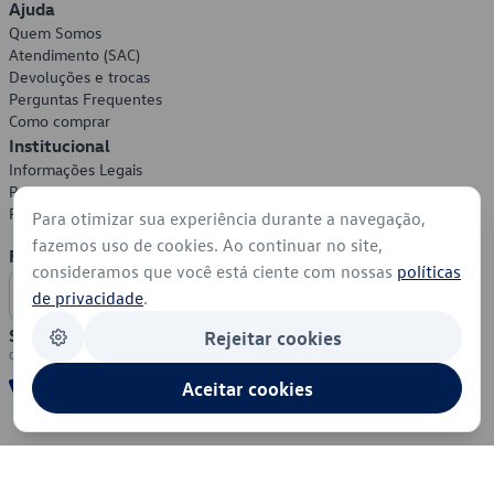
Ajuda
Quem Somos
Atendimento (SAC)
Devoluções e trocas
Perguntas Frequentes
Como comprar
Institucional
Informações Legais
Política de Privacidade
Política de Cookies
Para otimizar sua experiência durante a navegação,
fazemos uso de cookies. Ao continuar no site,
Formas de Pagamento
consideramos que você está ciente com nossas
políticas
de privacidade
.
Segurança
Rejeitar cookies
Aceitar cookies