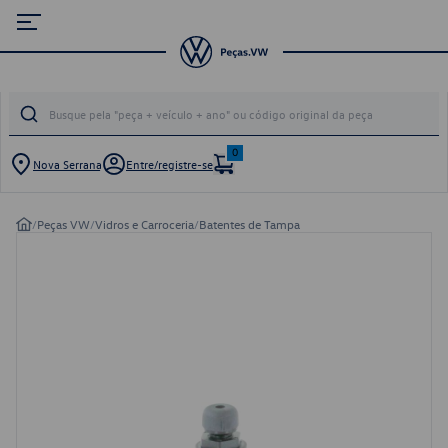
0
Nova Serrana
Entre/registre-se
/
Peças VW
/
Vidros e Carroceria
/
Batentes de Tampa