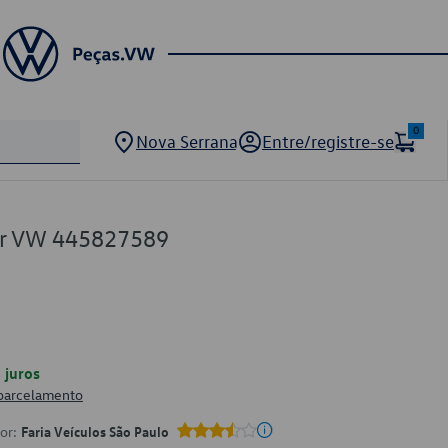
0
Nova Serrana
Entre/registre-se
lar VW 445827589
juros
 parcelamento
por:
Faria Veículos São Paulo