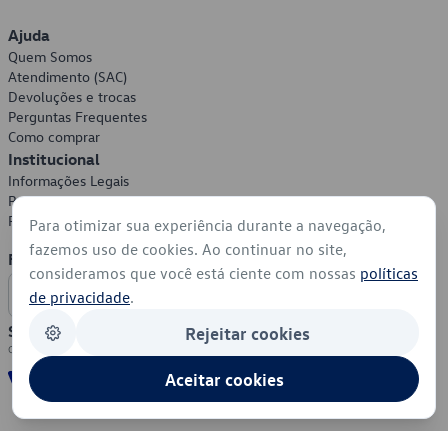
Ajuda
Quem Somos
Atendimento (SAC)
Devoluções e trocas
Perguntas Frequentes
Como comprar
Institucional
Informações Legais
Política de Privacidade
Política de Cookies
Para otimizar sua experiência durante a navegação,
fazemos uso de cookies. Ao continuar no site,
Formas de Pagamento
consideramos que você está ciente com nossas
políticas
de privacidade
.
Segurança
Rejeitar cookies
Aceitar cookies