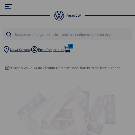
0
Nova Serrana
Entre/registre-se
/
Peças VW
/
Caixa de Câmbio e Transmissão
/
Batentes de Trambulador