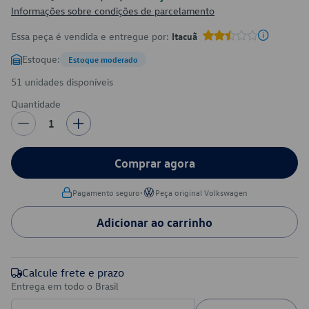
Informações sobre condições de parcelamento
Essa peça é vendida e entregue por:
Itacuã
Estoque:
Estoque moderado
51 unidades disponíveis
Quantidade
1
Comprar agora
•
Pagamento seguro
Peça original Volkswagen
Adicionar ao carrinho
Calcule frete e prazo
Entrega em todo o Brasil