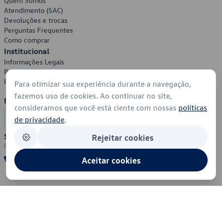
Quem Somos
Atendimento (SAC)
Devoluções e trocas
Perguntas Frequentes
Como comprar
Institucional
Informações Legais
Política de Privacidade
Política de Cookies
Para otimizar sua experiência durante a navegação,
fazemos uso de cookies. Ao continuar no site,
Formas de Pagamento
consideramos que você está ciente com nossas
políticas
de privacidade
.
Segurança
Rejeitar cookies
Aceitar cookies
© 2026 - Volkswagen do Brasil - Todos os direitos reservados