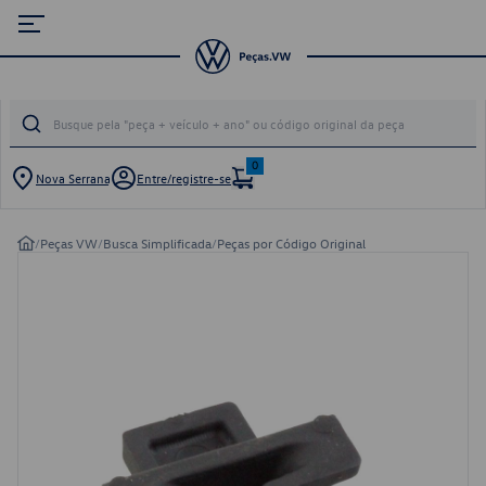
0
Nova Serrana
Entre/registre-se
/
Peças VW
/
Busca Simplificada
/
Peças por Código Original