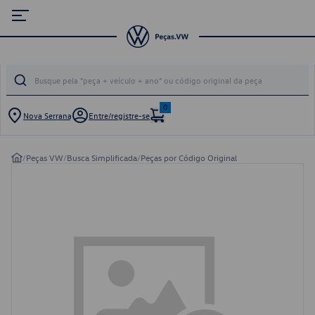
0
Nova Serrana
Entre/registre-se
/
Peças VW
/
Busca Simplificada
/
Peças por Código Original