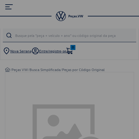
0
Nova Serrana
Entre/registre-se
/
Peças VW
/
Busca Simplificada
/
Peças por Código Original