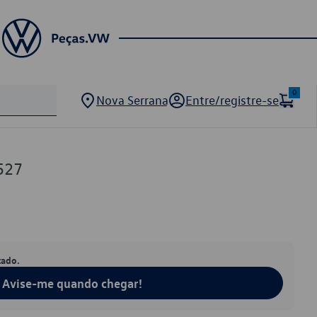
0
Nova Serrana
Entre/registre-se
527
tado.
Avise-me quando chegar!