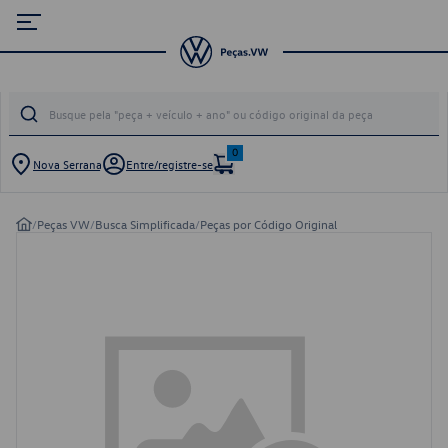
0
Nova Serrana
Entre/registre-se
/
Peças VW
/
Busca Simplificada
/
Peças por Código Original