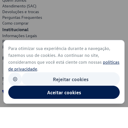
Quem Somos
Atendimento (SAC)
Devoluções e trocas
Perguntas Frequentes
Como comprar
Institucional
Informações Legais
Política de Privacidade
Política de Cookies
Para otimizar sua experiência durante a navegação,
fazemos uso de cookies. Ao continuar no site,
Formas de Pagamento
consideramos que você está ciente com nossas
políticas
de privacidade
.
Segurança
Rejeitar cookies
Aceitar cookies
© 2026 - Volkswagen do Brasil - Todos os direitos reservados