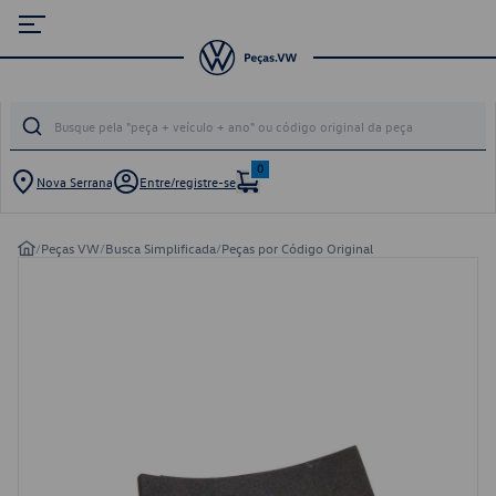
0
Nova Serrana
Entre/registre-se
/
Peças VW
/
Busca Simplificada
/
Peças por Código Original