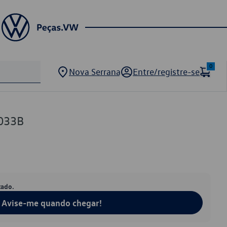
0
Nova Serrana
Entre/registre-se
033B
tado.
Avise-me quando chegar!