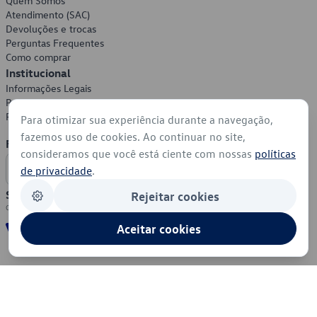
Quem Somos
Atendimento (SAC)
Devoluções e trocas
Perguntas Frequentes
Como comprar
Institucional
Informações Legais
Política de Privacidade
Política de Cookies
Para otimizar sua experiência durante a navegação,
fazemos uso de cookies. Ao continuar no site,
Formas de Pagamento
consideramos que você está ciente com nossas
políticas
de privacidade
.
Segurança
Rejeitar cookies
Aceitar cookies
© 2026 - Volkswagen do Brasil - Todos os direitos reservados