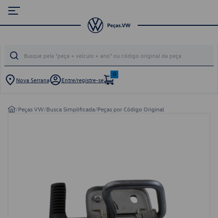
0
Nova Serrana
Entre/registre-se
/
Peças VW
/
Busca Simplificada
/
Peças por Código Original