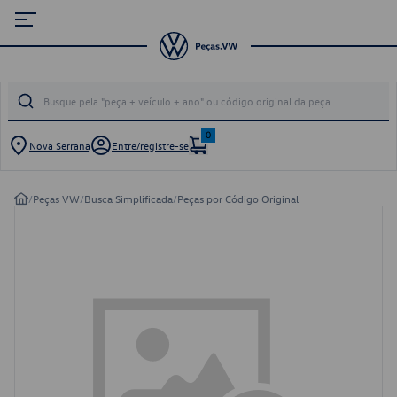
0
Nova Serrana
Entre/registre-se
/
Peças VW
/
Busca Simplificada
/
Peças por Código Original