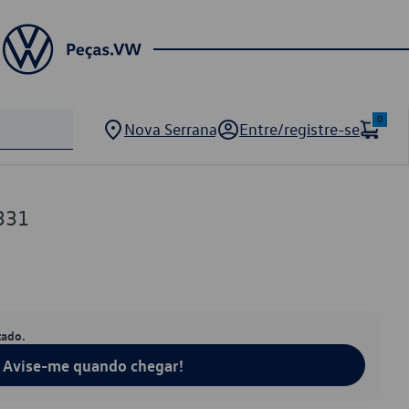
0
Nova Serrana
Entre/registre-se
331
tado.
Avise-me quando chegar!