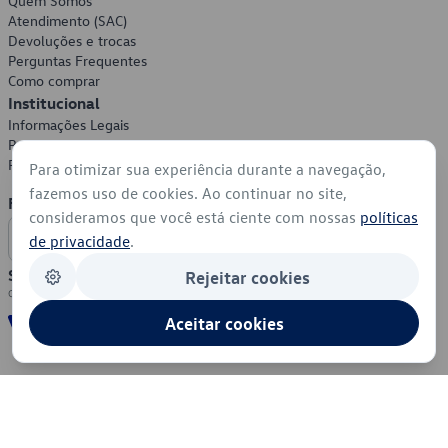
Quem Somos
Atendimento (SAC)
Devoluções e trocas
Perguntas Frequentes
Como comprar
Institucional
Informações Legais
Política de Privacidade
Política de Cookies
Para otimizar sua experiência durante a navegação,
fazemos uso de cookies. Ao continuar no site,
Formas de Pagamento
consideramos que você está ciente com nossas
políticas
de privacidade
.
Segurança
Rejeitar cookies
Aceitar cookies
© 2026 - Volkswagen do Brasil - Todos os direitos reservados