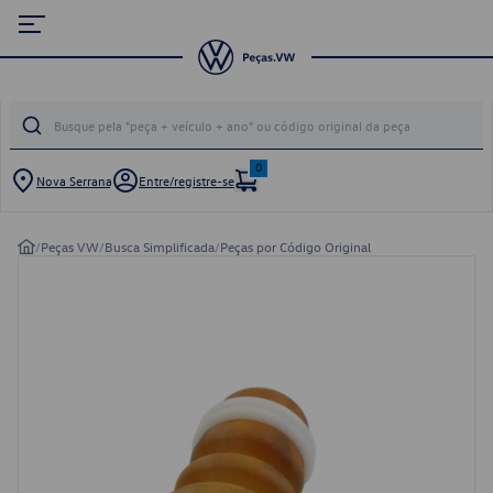
0
Nova Serrana
Entre/registre-se
/
Peças VW
/
Busca Simplificada
/
Peças por Código Original