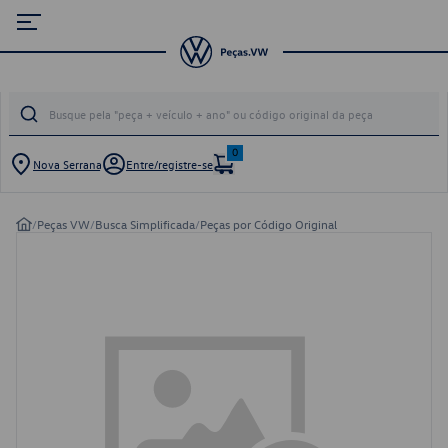
0
Nova Serrana
Entre/registre-se
/
Peças VW
/
Busca Simplificada
/
Peças por Código Original