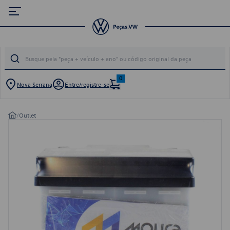
0
Nova Serrana
Entre/registre-se
/
Outlet