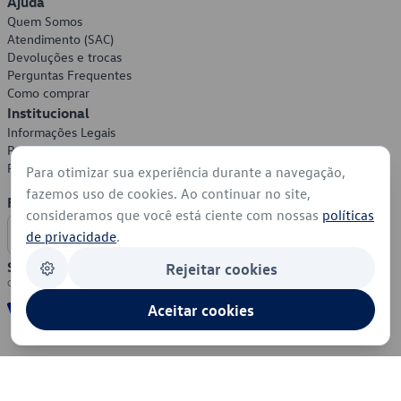
Ajuda
Quem Somos
Atendimento (SAC)
Devoluções e trocas
Perguntas Frequentes
Como comprar
Institucional
Informações Legais
Política de Privacidade
Política de Cookies
Para otimizar sua experiência durante a navegação,
fazemos uso de cookies. Ao continuar no site,
Formas de Pagamento
consideramos que você está ciente com nossas
políticas
de privacidade
.
Segurança
Rejeitar cookies
Aceitar cookies
© 2026 - Volkswagen do Brasil - Todos os direitos reservados