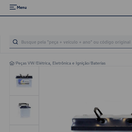
Menu
/
Peças VW
/
Elétrica, Eletrônica e Ignição
/
Baterias