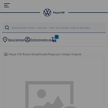
0
Nova Serrana
Entre/registre-se
/
Peças VW
/
Busca Simplificada
/
Peças por Código Original