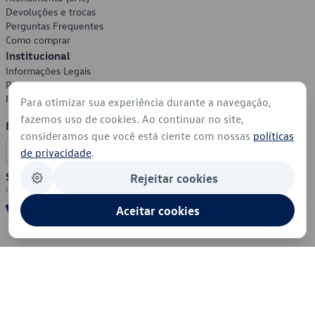
Devoluções e trocas
Perguntas Frequentes
Como comprar
Institucional
Informações Legais
Política de Privacidade
Política de Cookies
Para otimizar sua experiência durante a navegação,
fazemos uso de cookies. Ao continuar no site,
Formas de Pagamento
consideramos que você está ciente com nossas
políticas
de privacidade
.
Segurança
Rejeitar cookies
Aceitar cookies
© 2026 - Volkswagen do Brasil - Todos os direitos reservados