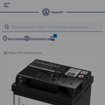
0
Nova Serrana
Entre/registre-se
/
Peças VW
/
Linha Economy