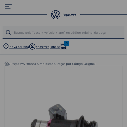
0
Nova Serrana
Entre/registre-se
/
Peças VW
/
Busca Simplificada
/
Peças por Código Original