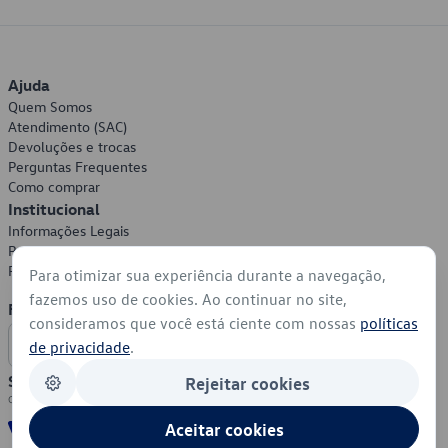
Ajuda
Quem Somos
Atendimento (SAC)
Devoluções e trocas
Perguntas Frequentes
Como comprar
Institucional
Informações Legais
Política de Privacidade
Política de Cookies
Para otimizar sua experiência durante a navegação,
fazemos uso de cookies. Ao continuar no site,
Formas de Pagamento
consideramos que você está ciente com nossas
políticas
de privacidade
.
Segurança
Rejeitar cookies
Aceitar cookies