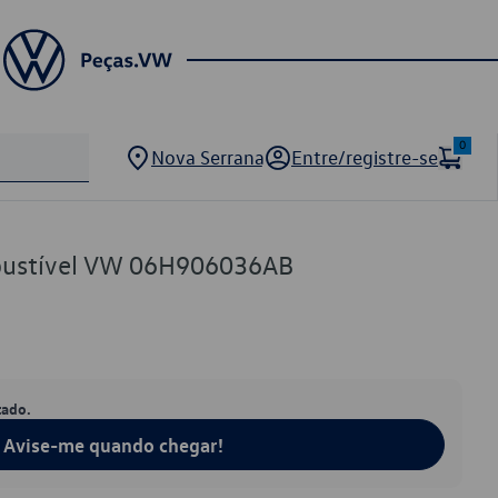
0
Nova Serrana
Entre/registre-se
mbustível VW 06H906036AB
tado.
Avise-me quando chegar!