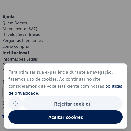
Ajuda
Quem Somos
Atendimento (SAC)
Devoluções e trocas
Perguntas Frequentes
Como comprar
Institucional
Informações Legais
Política de Privacidade
Política de Cookies
Para otimizar sua experiência durante a navegação,
fazemos uso de cookies. Ao continuar no site,
Formas de Pagamento
consideramos que você está ciente com nossas
políticas
de privacidade
.
Segurança
Rejeitar cookies
Aceitar cookies