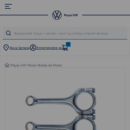
0
Nova Serrana
Entre/registre-se
/
Peças VW
/
Motor
/
Bielas de Motor