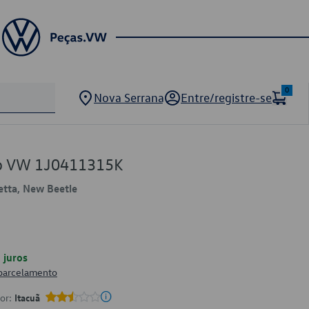
0
Nova Serrana
Entre/registre-se
ão VW 1J0411315K
Jetta, New Beetle
juros
 parcelamento
por:
Itacuã