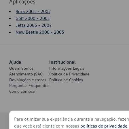
Aplicações
Bora 2001 - 2002
Golf 2000 - 2001
Jetta 2005 - 2007
New Beetle 2000 - 2005
Ajuda
Institucional
Quem Somos
Informações Legais
Atendimento (SAC)
Política de Privacidade
Devoluções e trocas
Política de Cookies
Perguntas Frequentes
Como comprar
Para otimizar sua experiência durante a navegação, faze
© 2026 - Volkswagen do Brasil - Todos os direitos reservados
que você está ciente com nossas
políticas de privacidade
.