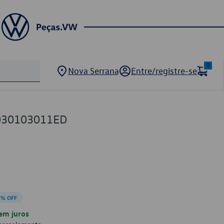
0
Nova Serrana
Entre/registre-se
 030103011ED
9% OFF
em juros