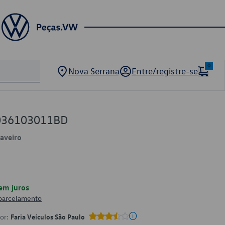
0
Nova Serrana
Entre/registre-se
 036103011BD
Saveiro
em juros
 parcelamento
por:
Faria Veículos São Paulo