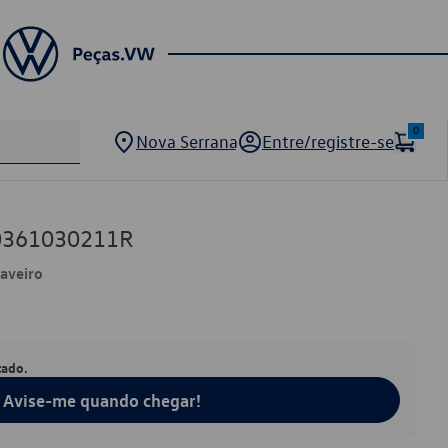
0
Nova Serrana
Entre/registre-se
 0361030211R
Saveiro
tado.
Avise-me quando chegar!