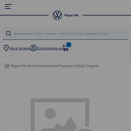
0
Nova Serrana
Entre/registre-se
/
Peças VW
/
Busca Simplificada
/
Peças por Código Original