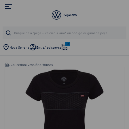
0
Nova Serrana
Entre/registre-se
/
Collection
/
Vestuário
/
Blusas