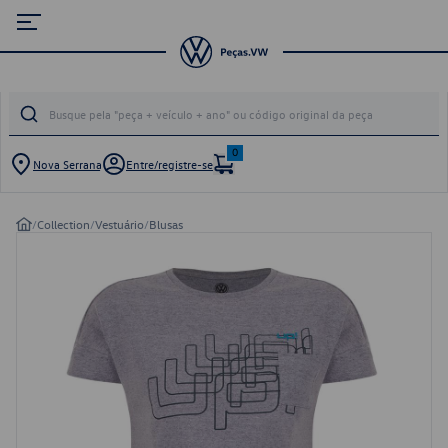
0
Nova Serrana
Entre/registre-se
/
Collection
/
Vestuário
/
Blusas