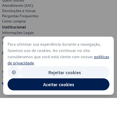
Quem Somos
Atendimento (SAC)
Devoluções e trocas
Perguntas Frequentes
Como comprar
Institucional
Informações Legais
Política de Privacidade
Política de Cookies
Para otimizar sua experiência durante a navegação,
fazemos uso de cookies. Ao continuar no site,
Formas de Pagamento
consideramos que você está ciente com nossas
políticas
de privacidade
.
Segurança
Rejeitar cookies
Aceitar cookies
© 2026 - Volkswagen do Brasil - Todos os direitos reservados