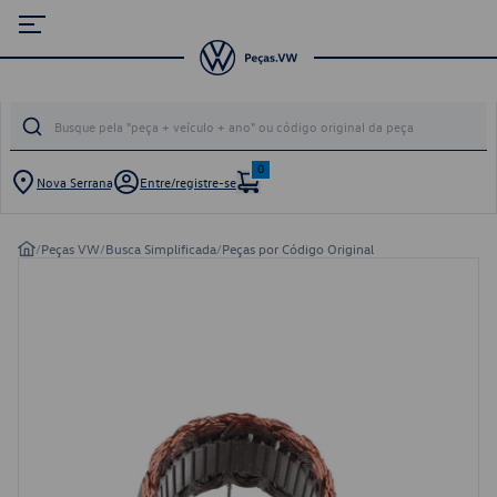
0
Nova Serrana
Entre/registre-se
/
Peças VW
/
Busca Simplificada
/
Peças por Código Original