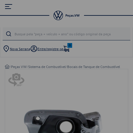
0
Nova Serrana
Entre/registre-se
/
Peças VW
/
Sistema de Combustível
/
Bocais de Tanque de Combustível