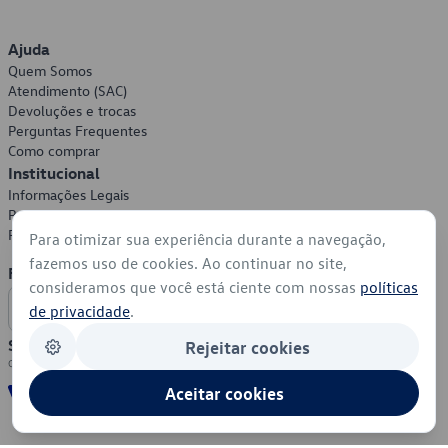
Ajuda
Quem Somos
Atendimento (SAC)
Devoluções e trocas
Perguntas Frequentes
Como comprar
Institucional
Informações Legais
Política de Privacidade
Política de Cookies
Para otimizar sua experiência durante a navegação,
fazemos uso de cookies. Ao continuar no site,
Formas de Pagamento
consideramos que você está ciente com nossas
políticas
de privacidade
.
Segurança
Rejeitar cookies
Aceitar cookies