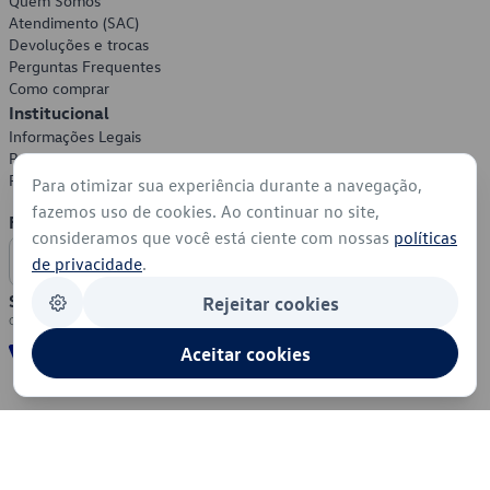
Quem Somos
Atendimento (SAC)
Devoluções e trocas
Perguntas Frequentes
Como comprar
Institucional
Informações Legais
Política de Privacidade
Política de Cookies
Para otimizar sua experiência durante a navegação,
fazemos uso de cookies. Ao continuar no site,
Formas de Pagamento
consideramos que você está ciente com nossas
políticas
de privacidade
.
Segurança
Rejeitar cookies
Aceitar cookies
© 2026 - Volkswagen do Brasil - Todos os direitos reservados