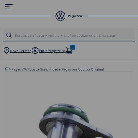
0
Nova Serrana
Entre/registre-se
/
Peças VW
/
Busca Simplificada
/
Peças por Código Original