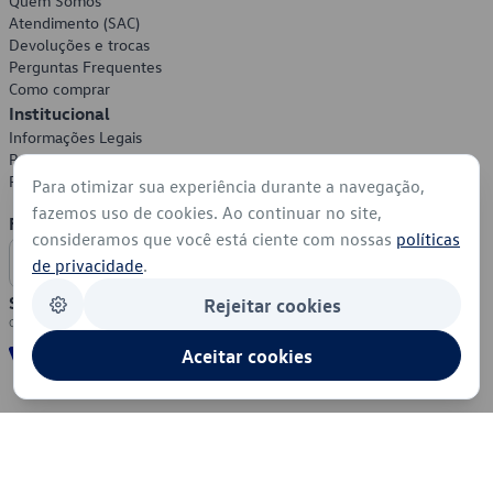
Quem Somos
Atendimento (SAC)
Devoluções e trocas
Perguntas Frequentes
Como comprar
Institucional
Informações Legais
Política de Privacidade
Política de Cookies
Para otimizar sua experiência durante a navegação,
fazemos uso de cookies. Ao continuar no site,
Formas de Pagamento
consideramos que você está ciente com nossas
políticas
de privacidade
.
Segurança
Rejeitar cookies
Aceitar cookies
© 2026 - Volkswagen do Brasil - Todos os direitos reservados