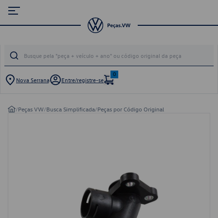
0
Nova Serrana
Entre/registre-se
/
Peças VW
/
Busca Simplificada
/
Peças por Código Original